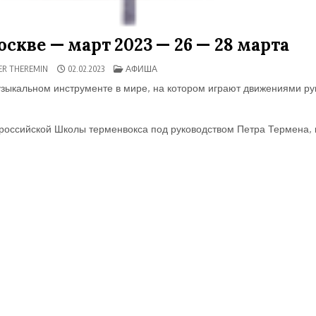
скве — март 2023 — 26 — 28 марта
ОПУБЛИКОВАНО
R THEREMIN
02.02.2023
АФИША
В
зыкальном инструменте в мире, на котором играют движениями ру
т российской Школы терменвокса под руководством Петра Термена, 