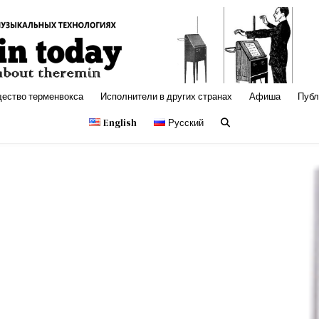
с, электронная музыка
щество терменвокса
Исполнители в других странах
Афиша
Публ
English
Русский