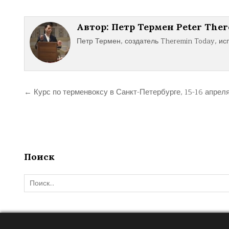
Автор:
Петр Термен Peter The
Петр Термен, создатель Theremin Today, ис
Навигация
← Курс по терменвоксу в Санкт-Петербурге, 15-16 апрел
по
записям
Поиск
Поиск: