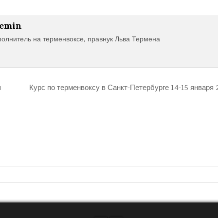
remin
полнитель на терменвоксе, правнук Льва Термена
я
Курс по терменвоксу в Санкт-Петербурге 14-15 января