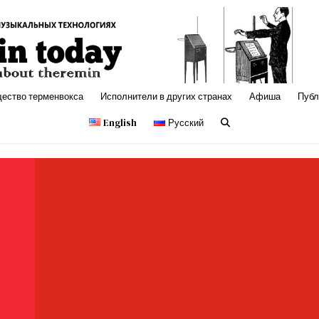
с, электронная музыка
щество терменвокса
Исполнители в других странах
Афиша
Публ
English
Русский