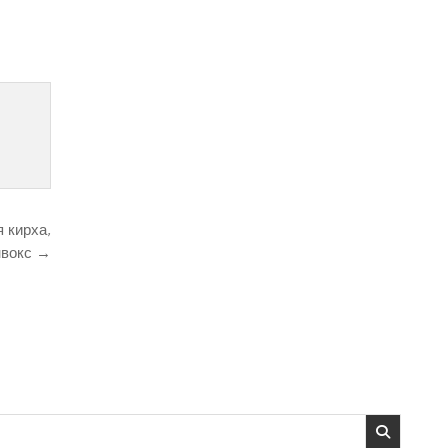
 кирха,
нвокс →