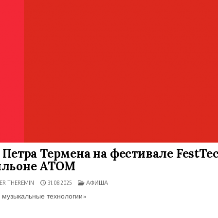
 Петра Термена на фестивале FestTec
ильоне АТОМ
ОПУБЛИКОВАНО
ER THEREMIN
31.08.2025
АФИША
В
 музыкальные технологии»