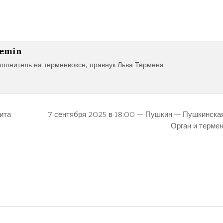
remin
полнитель на терменвоксе, правнук Льва Термена
ита
7 сентября 2025 в 18:00 — Пушкин — Пушкинская
Орган и терме