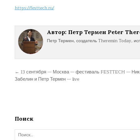
https://festtech.ru/
Автор:
Петр Термен Peter The
Петр Термен, создатель Theremin Today, ис
Навигация
← 13 сентября — Москва — фестиваль FESTTECH — Ник
Забелин и Петр Термен — live
по
записям
Поиск
Поиск: