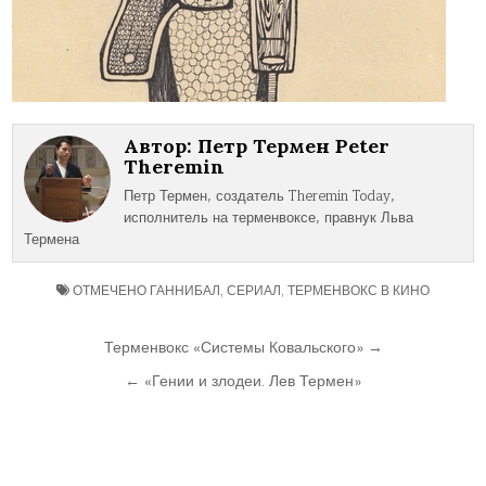
Автор:
Петр Термен Peter
Theremin
Петр Термен, создатель Theremin Today,
исполнитель на терменвоксе, правнук Льва
Термена
ОТМЕЧЕНО
ГАННИБАЛ
,
СЕРИАЛ
,
ТЕРМЕНВОКС В КИНО
Навигация
Терменвокс «Системы Ковальского» →
по
← «Гении и злодеи. Лев Термен»
записям