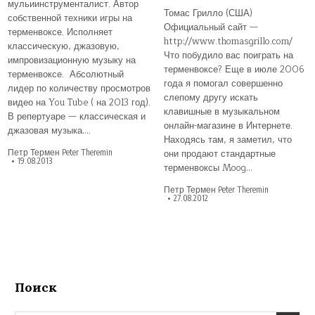
мульиинструменталист. Автор
Томас Грилло (США)
собственной техники игры на
Официальный сайт —
терменвоксе. Исполняет
http://www.thomasgrillo.com/
классическую, джазовую,
Что побудило вас поиграть на
импровизационную музыку на
терменвоксе? Еще в июле 2006
терменвоксе. Абсолютный
года я помогал совершенно
лидер по количеству просмотров
слепому другу искать
видео на You Tube ( на 2013 год).
клавишные в музыкальном
В репертуаре — классическая и
онлайн-магазине в Интернете.
джазовая музыка….
Находясь там, я заметил, что
они продают стандартные
Петр Термен Peter Theremin
19.08.2013
терменвоксы Moog…
Петр Термен Peter Theremin
27.08.2012
Поиск