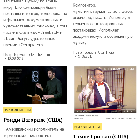
записывал музыку по всему
Композитор,
миру. Его композиции были
мультиинструменталист, актер,
показаны в театре, телесериалах
режиссер, писать. Использует
и фильмах, документальных и
терменвокс в театральных
художественных фильмах, в том
постановках. Исполняет
числе в фильмах «Freeheld» и
академическую и современную
«Dear Diary», удостоенных
музыку.
премии «Оскар». Его…
Петр Термен Peter Theremin
Петр Термен Peter Theremin
19.08.2013
19.08.2013
на
Нет комментария
То
Гр
(С
Опубликовано
ИСПОЛНИТЕЛИ
в
Рэнди Джордж (США)
Опубликовано
ИСПОЛНИТЕЛИ
Американский исполнитель на
в
терменвоксе, кларнетист,
Томас Грилло (США)