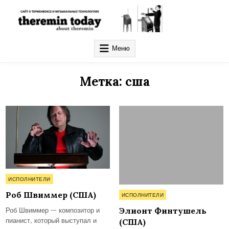
Перейти
к
содержимому
Theremin Today — Терменвокс
первый русскоязычный портал о терменвоксе: theremin,
терменвокс, электронная музыка
Меню
Метка:
сша
Опубликовано
ИСПОЛНИТЕЛИ
в
Опубликовано
Роб Швиммер (США)
ИСПОЛНИТЕЛИ
в
Роб Швиммер — композитор и
Элионт Финтушель
пианист, который выступал и
(США)