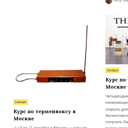
Петр Тер
Опубликова
АФИША
в
Курс по
Москве 
Четырехдне
Опубликовано
начинающи
АФИША
в
открыть дл
Курс по терменвоксу в
бесконтакт
Москве
получить б
с 14 по 17 декабря в Москве — курс по