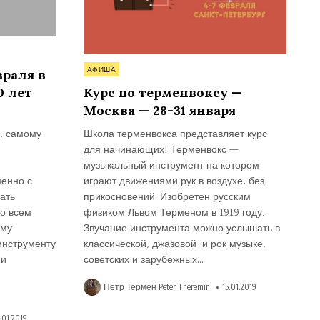
Опубликовано
АФИША
враля в
в
0 лет
Курс по терменвоксу —
Москва — 28-31 января
, самому
Школа терменвокса представляет курс
для начинающих! Терменвокс —
музыкальный инструмент на котором
менно с
играют движениями рук в воздухе, без
ать
прикосновений. Изобретен русским
о всем
физиком Львом Терменом в 1919 году.
ому
Звучание инструмента можно услышать в
инструменту
классической, джазовой и рок музыке,
ии
советских и зарубежных…
Петр Термен Peter Theremin
15.01.2019
.01.2019