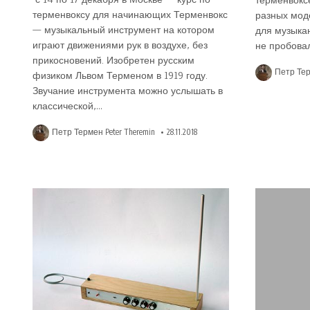
терменвоксе
терменвоксу для начинающих Терменвокс
разных моде
— музыкальный инструмент на котором
для музыкан
играют движениями рук в воздухе, без
не пробова
прикосновений. Изобретен русским
Петр Тер
физиком Львом Терменом в 1919 году.
Звучание инструмента можно услышать в
классической,…
Петр Термен Peter Theremin
28.11.2018