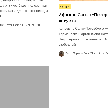
, попробовать поиграть на
лях. ?Курс будет полезен как
Опубликовано
АФИША
тов, так и для тех, кто никогда
в
Афиша, Санкт-Петерб
л…
августа
мен Peter Theremin
21.09.2018
Концерт в Санкт-Петербурге —
Терменвокс и орган Юлия Лот
Пётр Термен — терменвокс Вх
свободный
Петр Термен Peter Theremin
06