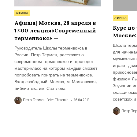
Опубликовано
АФИША
Опубликова
в
АФИША
Афиша| Москва, 28 апреля в
в
Курс по
17:00 лекция»Современный
Москве: 
терменвокс» —
Школа терм
Руководитель Школы терменвокса в
для начина
России, Петр Термен, расскажет о
музыкальны
современном терменвоксе и проведет
играют движ
мастер-класс на котором каждый сможет
прикоснове
попробовать поиграть на терменвоксе.
физиком Ль
Вход свободный. Москва, м. Маяковская,
Звучание и
Библиотека им. Светлова
классическо
советских 
Петр Термен Peter Theremin
26.04.2018
Петр Тер