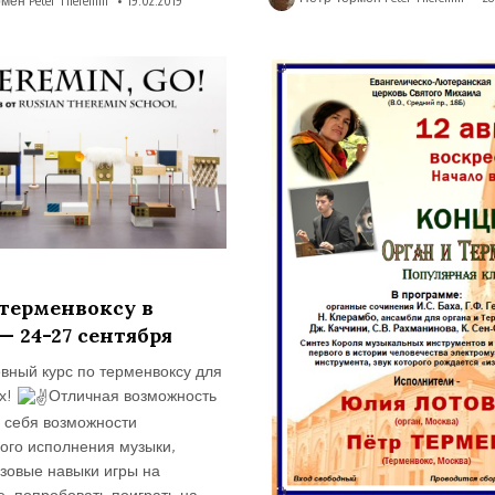
мен Peter Theremin
19.02.2019
но
 терменвоксу в
— 24-27 сентября
вный курс по терменвоксу для
х!
Отличная возможность
я себя возможности
ного исполнения музыки,
азовые навыки игры на