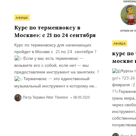
Опубликовано
АФИША
в
Курс по терменвоксу в
Москве»: с 21 по 24 сентября
Опубликова
Курс по терменвоксу для начинающих
АФИША
в
пройдет в Москве с 21 по 24 сентября ?
курс по
Если у вас есть терменвокс —
москве 
возьмите его с собой, если нет — мы
Курсы 
предоставляем инструмент на занятиях. ?
go!» ?23-2
Терменвокс — это единственный
февраля -2
музыкальный инструмент к которому не…
??«Терменво
грань мира,
Петр Термен Peter Theremin
08.09.2020
через свобо
инструмент
собственны
почувствов