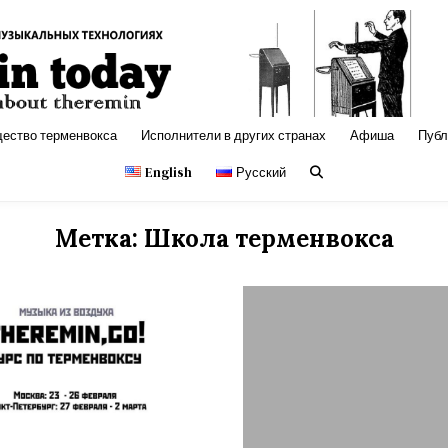
с, электронная музыка
щество терменвокса
Исполнители в других странах
Афиша
Публ
English
Русский
Метка:
Школа терменвокса