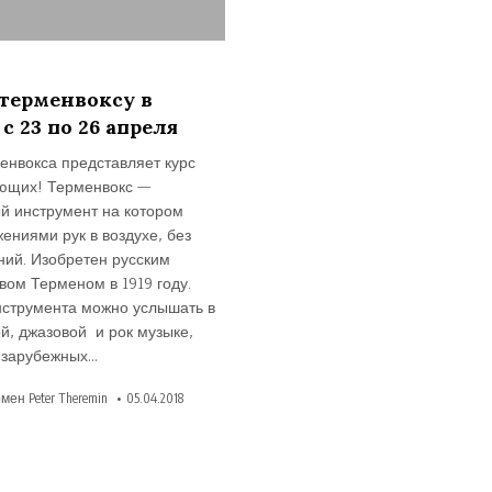
но
 терменвоксу в
с 23 по 26 апреля
енвокса представляет курс
ющих! Терменвокс —
й инструмент на котором
ениями рук в воздухе, без
ний. Изобретен русским
вом Терменом в 1919 году.
нструмента можно услышать в
й, джазовой и рок музыке,
и зарубежных…
мен Peter Theremin
05.04.2018