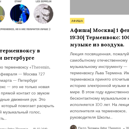
Опубликовано
АФИША
в
Афиша| Москва| 1 фе
19:30| Терменвокс: 10
но
музыке из воздуха.
 терменвоксу в
Лекция посвященная, пожалуй
и петербурге
самобытному отечественному
музыкальному инструменту —
по терменвоксу «Theremin,
терменвоксу Льва Термена. И
6 февраля — Москва ?27
терменвокса принято отсчитыв
 марта — Петербург
историю электронной музыки в
кс — это не только новая
мире. В этом году единственн
 прямой контакт со звуком
бесконтактному музыкальном 
дные движения рук. Это
исполняется 100 лет. На лекц
, который помогает раскрыть
исполнителя на терменвоксе,
й музыкальный голос,
руководителя Школы…
ать…
Петр Термен Peter Theremin
28